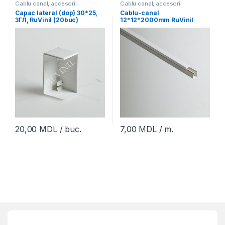
Cablu canal, accesorii
Cablu canal, accesorii
Capac lateral (dop) 30*25,
Cablu-canal
ЗГЛ, RuVinil (20buc)
12*12*2000mm RuVinil
(120m)
20,00
MDL
/ buc.
7,00
MDL
/ m.