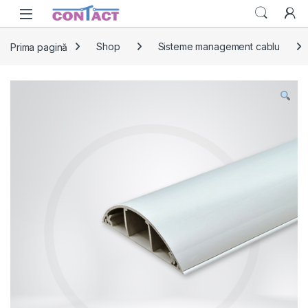
Skip to navigation
Skip to content
Prima pagină
Shop
Sisteme management cablu