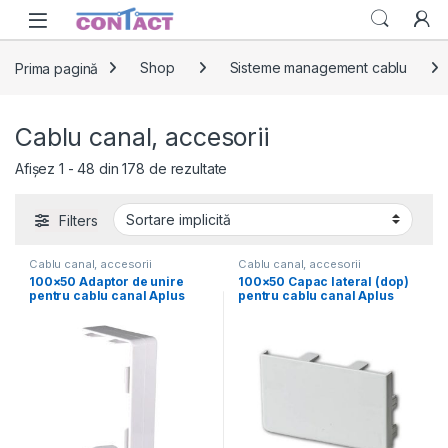
Skip to navigation
Skip to content
Prima pagină
Shop
Sisteme management cablu
Cablu canal, accesorii
Afișez 1 - 48 din 178 de rezultate
Filters
Cablu canal, accesorii
Cablu canal, accesorii
100×50 Adaptor de unire
100×50 Capac lateral (dop)
pentru cablu canal Aplus
pentru cablu canal Aplus