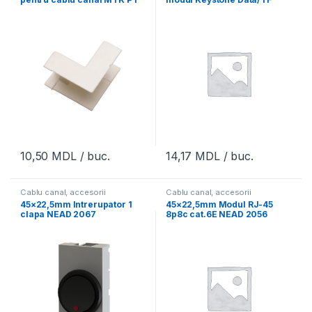
4025 IC
NEAD 2053
10,50
MDL
/ buc.
14,17
MDL
/ buc.
Cablu canal, accesorii
Cablu canal, accesorii
45×22,5mm Intrerupator 1
45×22,5mm Modul RJ-45
clapa NEAD 2067
8p8c cat.6E NEAD 2056