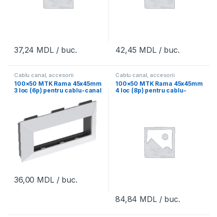
37,24
MDL
/ buc.
42,45
MDL
/ buc.
Cablu canal, accesorii
Cablu canal, accesorii
100×50 MTK Rama 45x45mm
100×50 MTK Rama 45x45mm
3 loc (6p) pentru cablu-canal
4 loc (8p) pentru cablu-
PS 13
canal PS 14
36,00
MDL
/ buc.
84,84
MDL
/ buc.