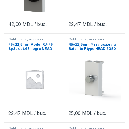
42,00
MDL
/ buc.
22,47
MDL
/ buc.
Cablu canal, accesorii
Cablu canal, accesorii
45×22,5mm Modul RJ-45
45×22,5mm Priza coaxiala
8p8c cat.6E negru NEAD
Satellite F type NEAD 2090
2056-S
22,47
MDL
/ buc.
25,00
MDL
/ buc.
Cablu canal, accesorii
Cablu canal, accesorii