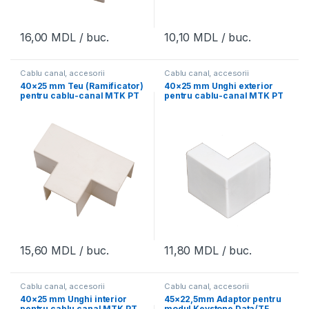
16,00
MDL
/ buc.
10,10
MDL
/ buc.
Cablu canal, accesorii
Cablu canal, accesorii
40×25 mm Teu (Ramificator)
40×25 mm Unghi exterior
pentru cablu-canal MTK PT
pentru cablu-canal MTK PT
4025 TC
4025 EC
15,60
MDL
/ buc.
11,80
MDL
/ buc.
Cablu canal, accesorii
Cablu canal, accesorii
40×25 mm Unghi interior
45×22,5mm Adaptor pentru
pentru cablu canal MTK PT
modul Keystone Data/TF