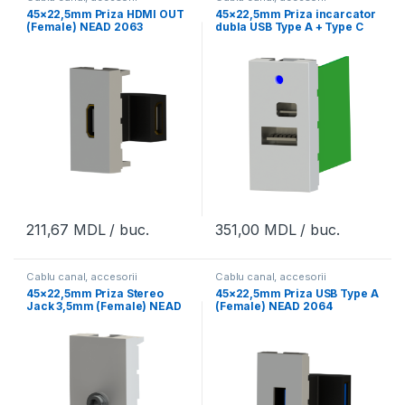
45×22,5mm Priza HDMI OUT
45×22,5mm Priza incarcator
(Female) NEAD 2063
dubla USB Type A + Type C
NEAD 2162
211,67
MDL
/ buc.
351,00
MDL
/ buc.
Cablu canal, accesorii
Cablu canal, accesorii
45×22,5mm Priza Stereo
45×22,5mm Priza USB Type A
Jack 3,5mm (Female) NEAD
(Female) NEAD 2064
2065