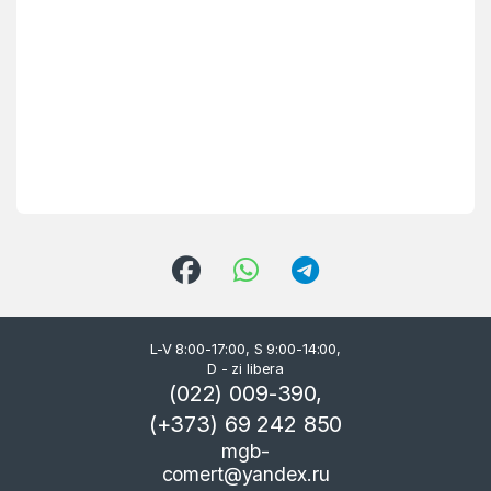
L-V 8:00-17:00, S 9:00-14:00,
D - zi libera
(022) 009-390,
(+373) 69 242 850
mgb-
comert@yandex.ru