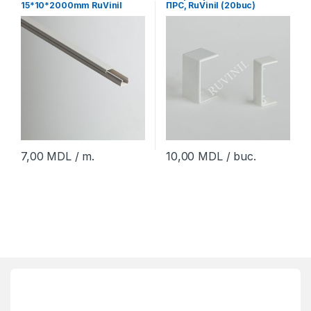
15*10*2000mm RuVinil
ПРС, RuVinil (20buc)
(120m)
7,00
MDL
/ m.
10,00
MDL
/ buc.