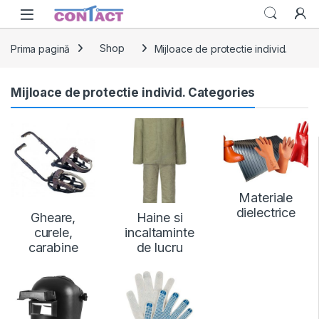
Skip to navigation
Skip to content
Prima pagină
Shop
Mijloace de protectie individ.
Mijloace de protectie individ. Categories
Materiale
dielectrice
Gheare,
Haine si
curele,
incaltaminte
carabine
de lucru