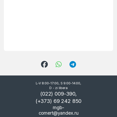
L-V 8:00-17:00, S 9:00-14:00,
D - zi libera
(022) 009-390,
(+373) 69 242 850
mgb-
comert@yandex.ru