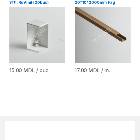
ЗГЛ, RuVinil (20buc)
20*10*2000mm Fag
deschis RuVinil (150m)
15,00
MDL
/ buc.
17,00
MDL
/ m.