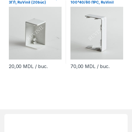
ЗГЛ, RuVinil (20buc)
100*40/60 ПРС, RuVinil
(4buc)
20,00
MDL
/ buc.
70,00
MDL
/ buc.