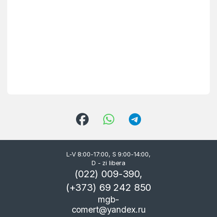
L-V 8:00-17:00, S 9:00-14:00,
D - zi libera
(022) 009-390,
(+373) 69 242 850
mgb-
comert@yandex.ru