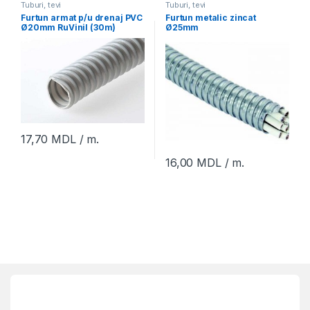
Tuburi, tevi
Tuburi, tevi
Furtun armat p/u drenaj PVC
Furtun metalic zincat
Ø20mm RuVinil (30m)
Ø25mm
17,70
MDL
/ m.
16,00
MDL
/ m.