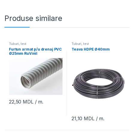
Produse similare
Tuburi, tevi
Tuburi, tevi
Furtun armat p/u drenaj PVC
Teava HDPE Ø40mm
Ø25mm RuVinil
22,50
MDL
/ m.
21,10
MDL
/ m.