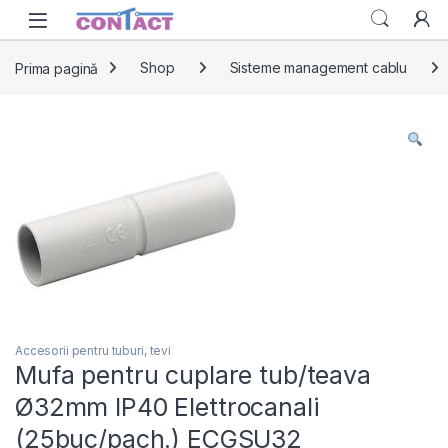
Skip to navigation
Skip to content
Prima pagină
Shop
Sisteme management cablu
Accesorii pentru tuburi, tevi
Mufa pentru cuplare tub/teava
Ø32mm IP40 Elettrocanali
(25buc/pach.) ECGSU32