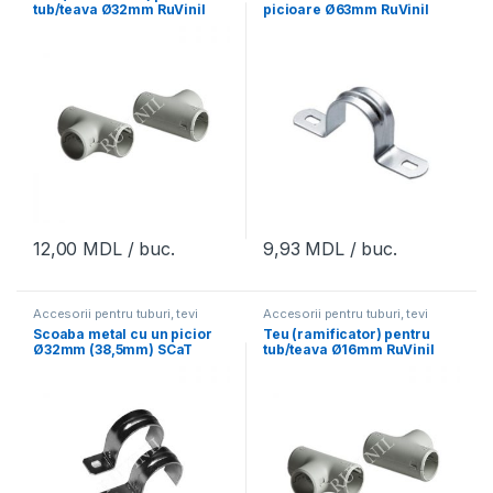
tub/teava Ø32mm RuVinil
picioare Ø63mm RuVinil
(10buc)
(20buc)
12,00
MDL
/ buc.
9,93
MDL
/ buc.
Accesorii pentru tuburi, tevi
Accesorii pentru tuburi, tevi
Scoaba metal cu un picior
Teu (ramificator) pentru
Ø32mm (38,5mm) SCaT
tub/teava Ø16mm RuVinil
(30buc)