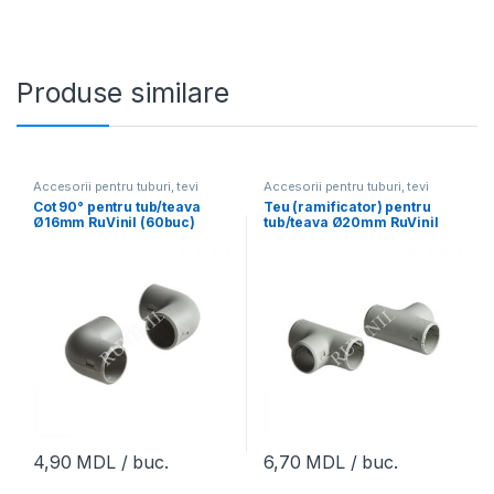
Produse similare
Accesorii pentru tuburi, tevi
Accesorii pentru tuburi, tevi
Cot 90° pentru tub/teava
Teu (ramificator) pentru
Ø16mm RuVinil (60buc)
tub/teava Ø20mm RuVinil
(25buc)
4,90
MDL
/ buc.
6,70
MDL
/ buc.