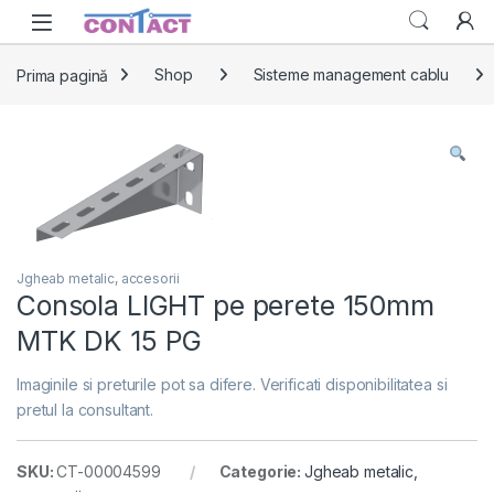
Skip to navigation
Skip to content
Prima pagină
Shop
Sisteme management cablu
Jgheab metalic, accesorii
Consola LIGHT pe perete 150mm
MTK DK 15 PG
Imaginile si preturile pot sa difere. Verificati disponibilitatea si
pretul la consultant.
SKU:
CT-00004599
Categorie:
Jgheab metalic,