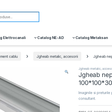
or:
g Elettrocanali
Catalog NE-AD
Catalog Metaksan
ment cablu
Jgheab metalic, accesorii
Jgheab nep
Jgheab metalic, acceso
Jgheab nepe
100*100*3
Imaginile si preturile 
consultant.