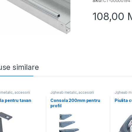
SKU:
CT-00000194
108,00
se similare
metalic, accesorii
Jgheab metalic, accesorii
Jgheab met
a pentru tavan
Consola 200mm pentru
Piulita 
m
profil