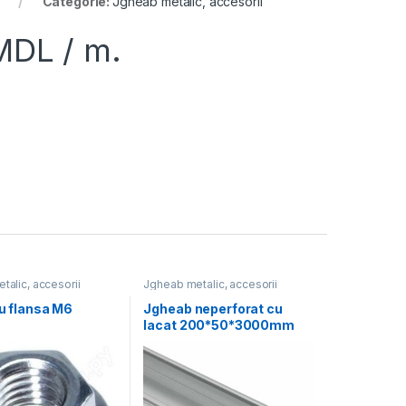
Categorie:
Jgheab metalic, accesorii
MDL
/ m.
alic, accesorii
Jgheab metalic, accesorii
cu flansa M6
Jgheab neperforat cu
lacat 200*50*3000mm