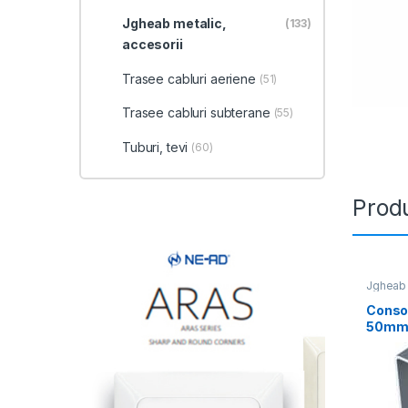
Jgheab metalic,
(133)
accesorii
Trasee cabluri aeriene
(51)
Trasee cabluri subterane
(55)
Tuburi, tevi
(60)
Produ
Jgheab 
Consol
50m