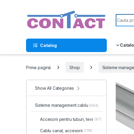
Skip to navigation
Skip to content
Search f
Catalo
Catalog
Prima pagină
Shop
Sisteme manage
Show All Categories
Sisteme management cablu
(564)
Accesorii pentru tuburi, tevi
(87)
Cablu canal, accesorii
(178)