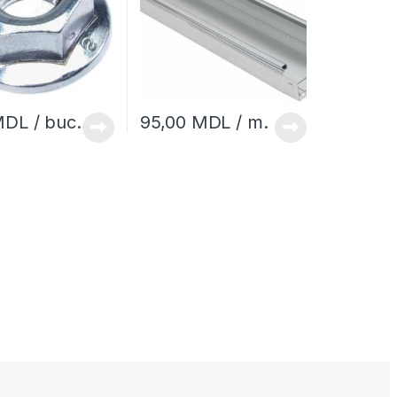
MDL
/ buc.
95,00
MDL
/ m.