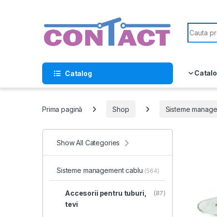
Skip to navigation
Skip to content
Search f
Catalo
Catalog
Prima pagină
Shop
Sisteme manage
Show All Categories
Sisteme management cablu
(564)
Accesorii pentru tuburi,
(87)
tevi