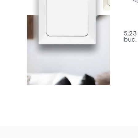
5,2
buc.