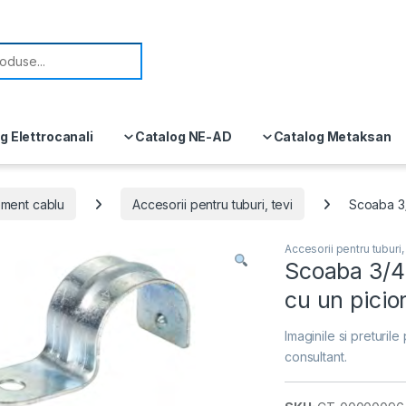
or:
g Elettrocanali
Catalog NE-AD
Catalog Metaksan
ment cablu
Accesorii pentru tuburi, tevi
Scoaba 3/
Accesorii pentru tuburi,
Scoaba 3/4
cu un pici
Imaginile si preturile 
consultant.