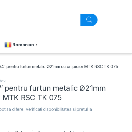
Romanian
▼
4″ pentru furtun metalic Ø21mm cu un picior MTK RSC TK 075
 tevi
″ pentru furtun metalic Ø21mm
or MTK RSC TK 075
pot sa difere. Verificati disponibilitatea si pretul la