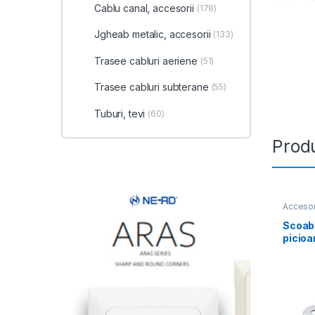
Cablu canal, accesorii
(178)
Jgheab metalic, accesorii
(133)
Trasee cabluri aeriene
(51)
Trasee cabluri subterane
(55)
Tuburi, tevi
(60)
Produ
Accesori
Scoab
picio
(20bu