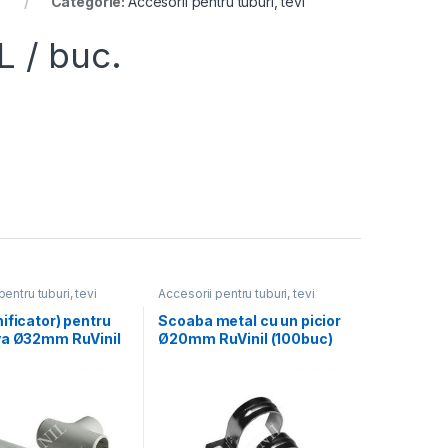
Categorie:
Accesorii pentru tuburi, tevi
L
/ buc.
pentru tuburi, tevi
Accesorii pentru tuburi, tevi
ificator) pentru
Scoaba metal cu un picior
va Ø32mm RuVinil
Ø20mm RuVinil (100buc)