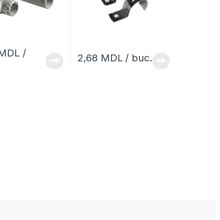
MDL
/
2,68
MDL
/ buc.