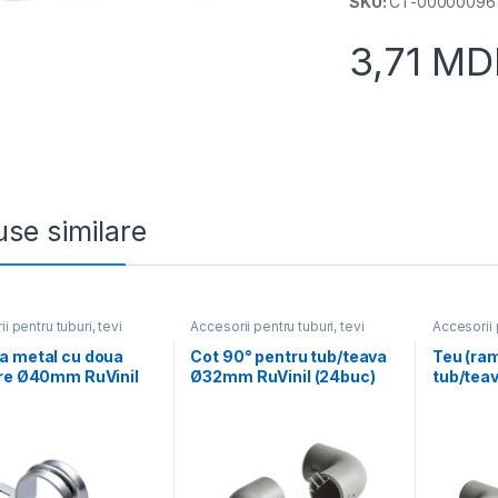
SKU:
CT-00000096
3,71
MD
se similare
i pentru tuburi, tevi
Accesorii pentru tuburi, tevi
Accesorii 
a metal cu doua
Cot 90° pentru tub/teava
Teu (ram
are Ø40mm RuVinil
Ø32mm RuVinil (24buc)
tub/tea
c)
(10buc)