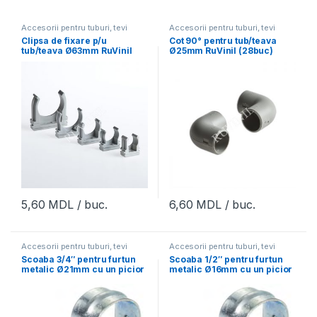
Accesorii pentru tuburi, tevi
Accesorii pentru tuburi, tevi
Clipsa de fixare p/u
Cot 90° pentru tub/teava
tub/teava Ø63mm RuVinil
Ø25mm RuVinil (28buc)
(40buc)
5,60
MDL
/ buc.
6,60
MDL
/ buc.
Accesorii pentru tuburi, tevi
Accesorii pentru tuburi, tevi
Scoaba 3/4″ pentru furtun
Scoaba 1/2″ pentru furtun
metalic Ø21mm cu un picior
metalic Ø16mm cu un picior
MTK RSC TK 075
MTK RSC TK 050