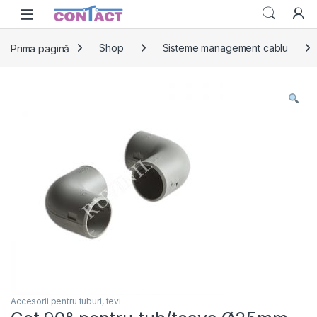
Skip to navigation
Skip to content
Prima pagină
Shop
Sisteme management cablu
Accesorii pentru tuburi, tevi