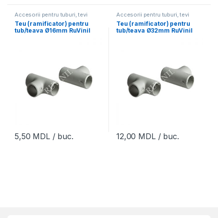
Accesorii pentru tuburi, tevi
Accesorii pentru tuburi, tevi
Teu (ramificator) pentru
Teu (ramificator) pentru
tub/teava Ø16mm RuVinil
tub/teava Ø32mm RuVinil
(30buc)
(10buc)
5,50
MDL
/ buc.
12,00
MDL
/ buc.