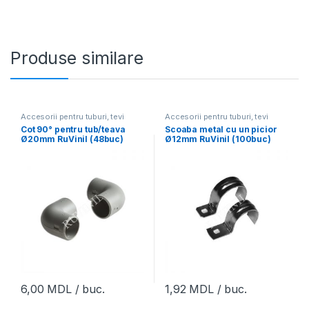
Produse similare
Accesorii pentru tuburi, tevi
Accesorii pentru tuburi, tevi
Cot 90° pentru tub/teava
Scoaba metal cu un picior
Ø20mm RuVinil (48buc)
Ø12mm RuVinil (100buc)
6,00
MDL
/ buc.
1,92
MDL
/ buc.