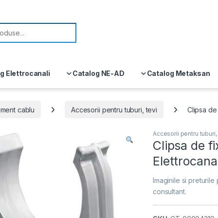
or:
g Elettrocanali
Catalog NE-AD
Catalog Metaksan
ment cablu
Accesorii pentru tuburi, tevi
Clipsa de
Accesorii pentru tuburi,
Clipsa de 
Elettrocan
Imaginile si preturile 
consultant.