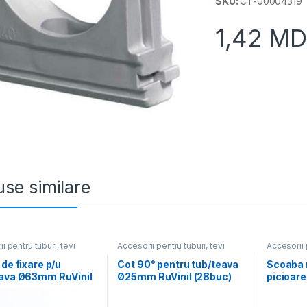
SKU:
CT-00004319
1,42
MD
se similare
i pentru tuburi, tevi
Accesorii pentru tuburi, tevi
Accesorii 
 de fixare p/u
Cot 90° pentru tub/teava
Scoaba 
eava Ø63mm RuVinil
Ø25mm RuVinil (28buc)
picioar
c)
(30buc)