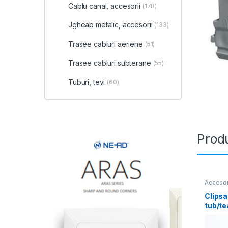
Cablu canal, accesorii
(178)
Jgheab metalic, accesorii
(133)
Trasee cabluri aeriene
(51)
Trasee cabluri subterane
(55)
Tuburi, tevi
(60)
Produ
Accesori
Clipsa
tub/t
(40bu