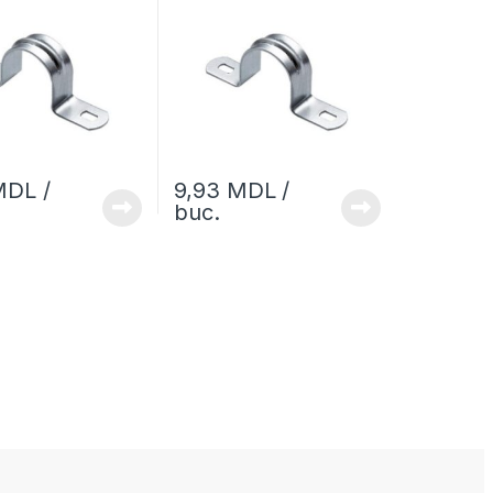
MDL
/
9,93
MDL
/
buc.