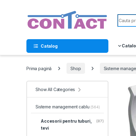
Skip to navigation
Skip to content
Search f
Catalo
Catalog
Prima pagină
Shop
Sisteme manage
Show All Categories
Sisteme management cablu
(564)
Accesorii pentru tuburi,
(87)
tevi