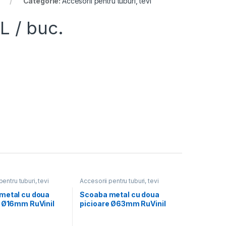
Categorie:
Accesorii pentru tuburi, tevi
L
/ buc.
pentru tuburi, tevi
Accesorii pentru tuburi, tevi
metal cu doua
Scoaba metal cu doua
e Ø16mm RuVinil
picioare Ø63mm RuVinil
(20buc)