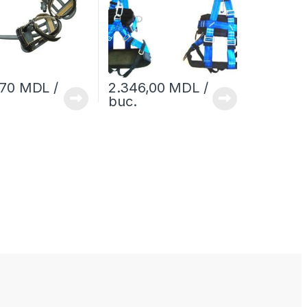
,70
MDL
/
2.346,00
MDL
/
buc.