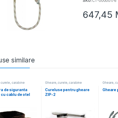
SKU:
CT-00000176
647,45
se similare
 curele, carabine
Gheare, curele, carabine
Gheare, cu
a de siguranta
Cureluse pentru gheare
Gheare 
cu cablu de otel
ZIP-2