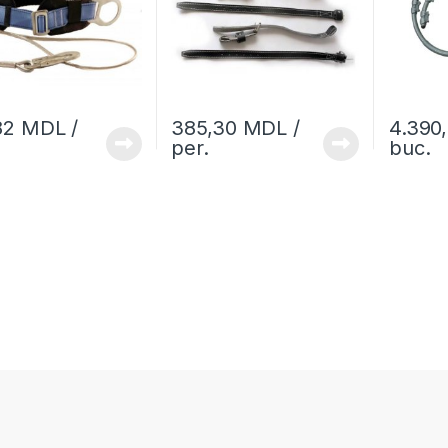
82
MDL
/
385,30
MDL
/
4.390
per.
buc.