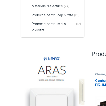
Materiale dielectrice
(24)
Protectie pentru cap si fata
(23)
Protectie pentru mini si
(17)
picioare
Produ
Gheare,
Centur
ПБ-1М 
(5ПБ)