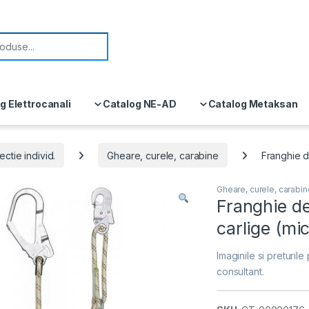
or:
g Elettrocanali
Catalog NE-AD
Catalog Metaksan
ctie individ.
Gheare, curele, carabine
Franghie d
Gheare, curele, carabin
Franghie de
carlige (m
Imaginile si preturile 
consultant.