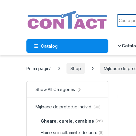
Skip to navigation
Skip to content
Search f
Catalo
Catalog
Prima pagină
Shop
Mijloace de prote
Show All Categories
Mijloace de protectie individ.
(98)
Gheare, curele, carabine
(26)
Haine si incaltaminte de lucru
(8)