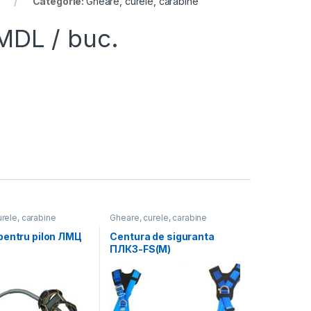
Categorie:
Gheare, curele, carabine
MDL
/ buc.
rele, carabine
Gheare, curele, carabine
pentru pilon ЛМЦ
Centura de siguranta
ПЛК3-FS(М)