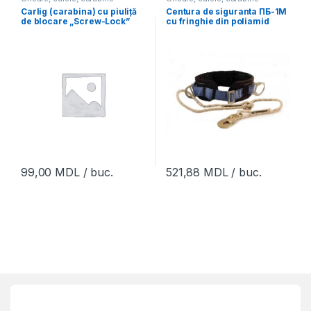
Carlig (carabina) cu piuliță
Centura de siguranta ПБ-1М
de blocare „Screw-Lock”
cu fringhie din poliamid
AZ011
(6ПБ)
99,00
MDL
/ buc.
521,88
MDL
/ buc.