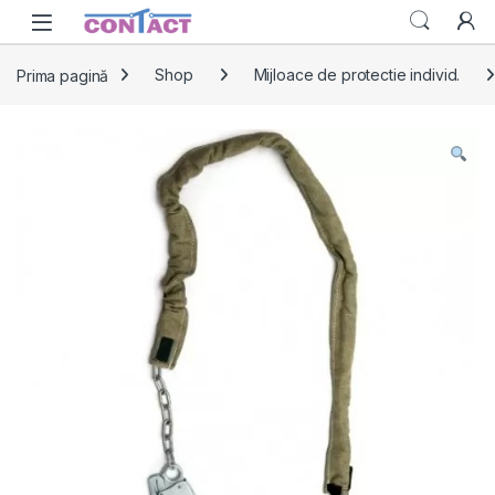
Skip to navigation
Skip to content
Prima pagină
Shop
Mijloace de protectie individ.