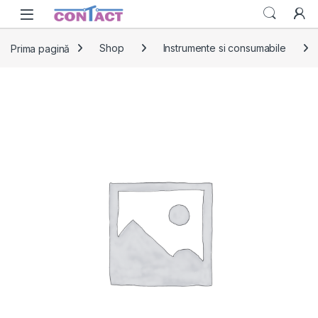
Skip to navigation
Skip to content
Prima pagină
Shop
Instrumente si consumabile