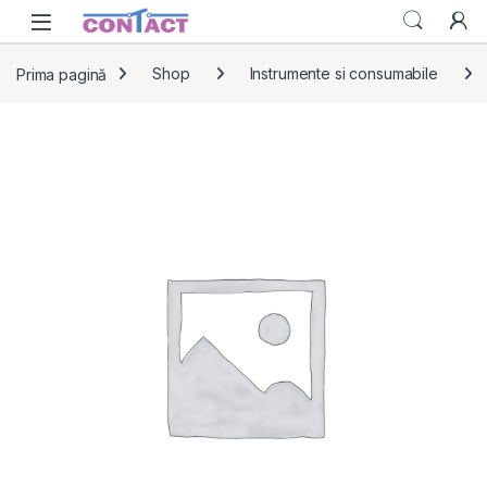
Skip to navigation
Skip to content
Prima pagină
Shop
Instrumente si consumabile