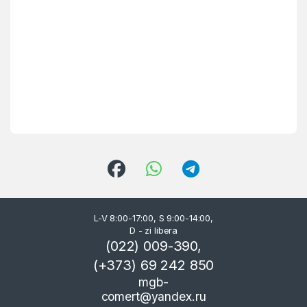
L-V 8:00-17:00, S 9:00-14:00,
D - zi libera
(022) 009-390,
(+373) 69 242 850
mgb-
comert@yandex.ru