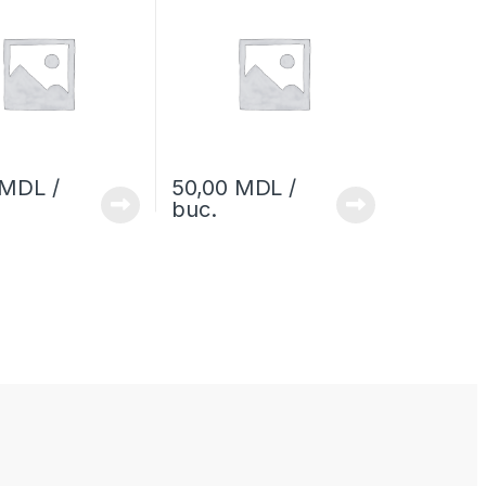
MDL
/
50,00
MDL
/
buc.