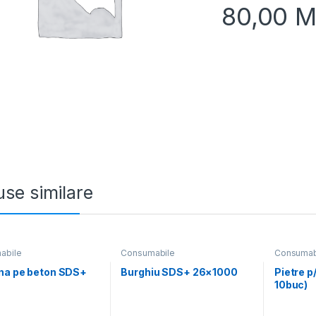
80,00
M
se similare
abile
Consumabile
Consumab
na pe beton SDS+
Burghiu SDS+ 26×1000
Pietre p
m
10buc)