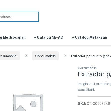
or:
g Elettrocanali
Catalog NE-AD
Catalog Metaksan
consumabile
Consumabile
Extractor p/u surub (set
Consumabile
Extractor p
Imaginile si preturile 
consultant.
SKU:
CT-00003546