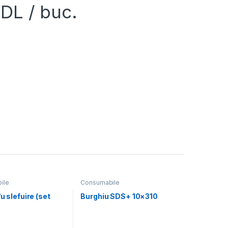
DL
/ buc.
ile
Consumabile
/u slefuire (set
Burghiu SDS+ 10×310