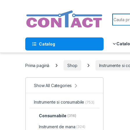
Skip to navigation
Skip to content
Search f
Catalo
Catalog
Prima pagină
Shop
Instrumente si 
Show All Categories
Instrumente si consumabile
(753)
Consumabile
(316)
Instrument de mana
(324)