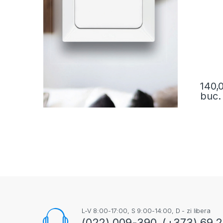
140,
buc.
L-V 8:00-17:00, S 9:00-14:00, D - zi libera
(022) 009-390, (+373) 69 