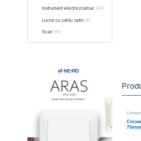
Instrument electric/carbur.
(44)
Lucrul cu cablu optic
(9)
Scari
(60)
Produ
Consum
Coroa
70m