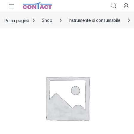
Skip to navigation
Skip to content
Prima pagină
Shop
Instrumente si consumabile