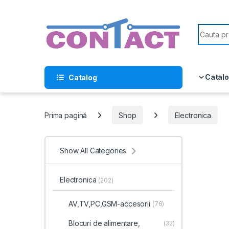
Skip to navigation
Skip to content
Search f
Catalo
Catalog
Prima pagină
Shop
Electronica
Show All Categories
Electronica
(202)
AV,TV,PC,GSM-accesorii
(76)
Blocuri de alimentare,
(32)