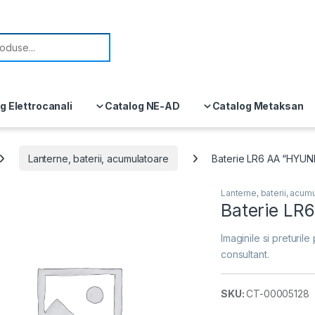
or:
g Elettrocanali
Catalog NE-AD
Catalog Metaksan
Lanterne, baterii, acumulatoare
Baterie LR6 AA “HYUN
Lanterne, baterii, acum
Baterie LR
Imaginile si preturile 
consultant.
SKU:
CT-00005128