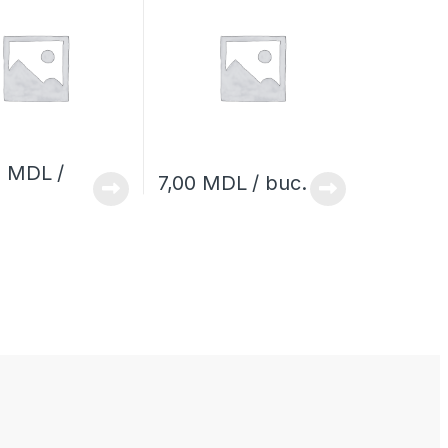
0
MDL
/
7,00
MDL
/ buc.