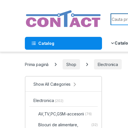
Skip to navigation
Skip to content
Search f
Catalo
Catalog
Prima pagină
Shop
Electronica
Show All Categories
Electronica
(202)
AV,TV,PC,GSM-accesorii
(76)
Blocuri de alimentare,
(32)