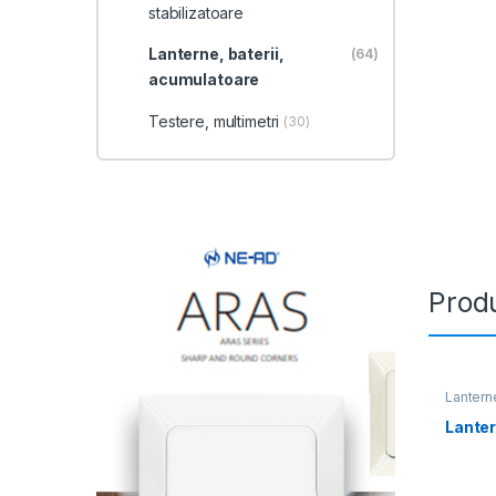
stabilizatoare
Lanterne, baterii,
(64)
acumulatoare
Testere, multimetri
(30)
Produ
Lanterne
Lante