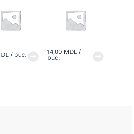
14,00
MDL
/
DL
/ buc.
buc.