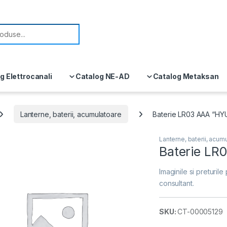
or:
g Elettrocanali
Catalog NE-AD
Catalog Metaksan
Lanterne, baterii, acumulatoare
Baterie LR03 AAA “HY
Lanterne, baterii, acum
Baterie LR
Imaginile si preturile 
consultant.
SKU:
CT-00005129