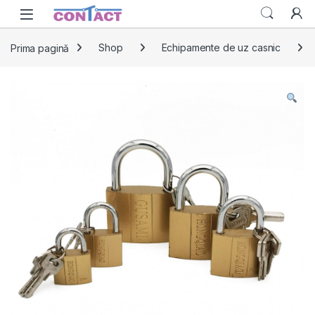
Skip to navigation
Skip to content
Prima pagină
Shop
Echipamente de uz casnic