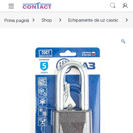
Skip to navigation
Skip to content
Prima pagină
Shop
Echipamente de uz casnic