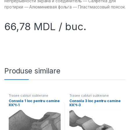
непрерывности экрана и соединитель — Салфетка для
протирки — Алюминиевая фольга — Пластмассовый поясок.
66,78
MDL
/ buc.
Produse similare
Trasee cabluri subterane
Trasee cabluri subterane
Consola 1 loc pentru camine
Consola 3 loc pentru camine
ККЧ-1
ККЧ-3