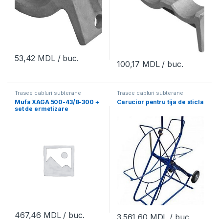
53,42
MDL
/ buc.
100,17
MDL
/ buc.
Trasee cabluri subterane
Trasee cabluri subterane
Mufa XAGA 500-43/8-300 +
Carucior pentru tija de sticla
set de ermetizare
467,46
MDL
/ buc.
3.561,60
MDL
/ buc.