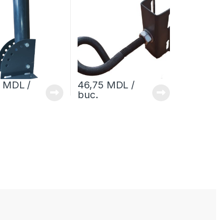
1
MDL
/
46,75
MDL
/
buc.