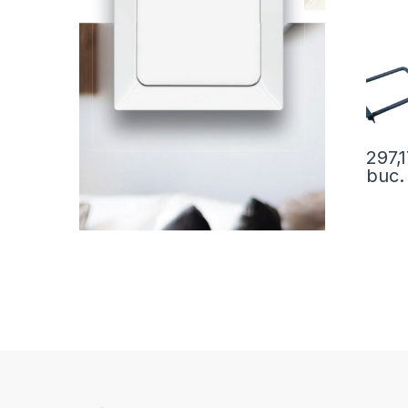
297,
buc.