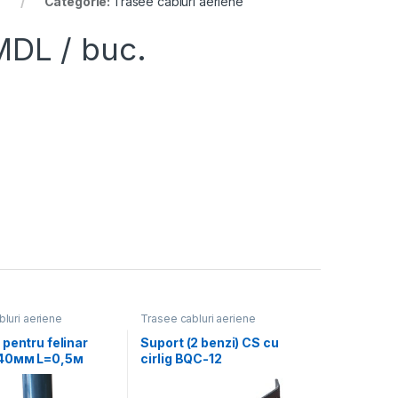
Categorie:
Trasee cabluri aeriene
MDL
/ buc.
luri aeriene
Trasee cabluri aeriene
pentru felinar
Suport (2 benzi) CS cu
40мм L=0,5м
cirlig BQC-12