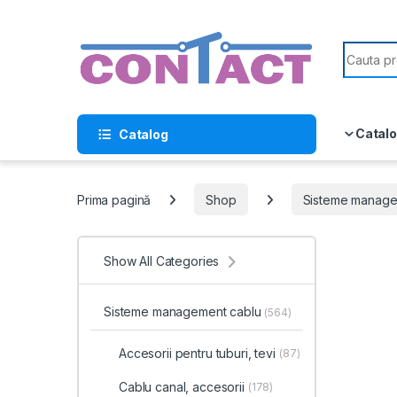
Skip to navigation
Skip to content
Search f
Catalo
Catalog
Prima pagină
Shop
Sisteme manage
Show All Categories
Sisteme management cablu
(564)
Accesorii pentru tuburi, tevi
(87)
Cablu canal, accesorii
(178)