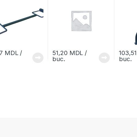
17
MDL
/
51,20
MDL
/
103,5
buc.
buc.