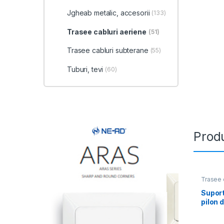
Jgheab metalic, accesorii
(133)
Trasee cabluri aeriene
(51)
Trasee cabluri subterane
(55)
Tuburi, tevi
(60)
Produ
Trasee 
Suport
pilon 