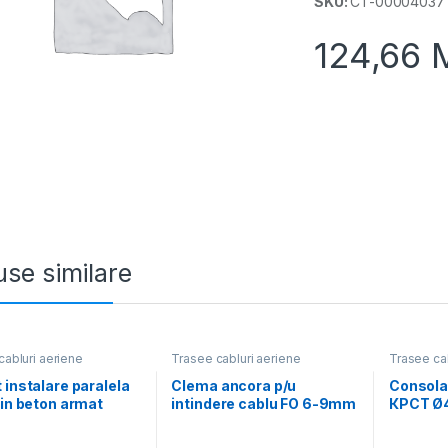
SKU:
CT-00004037
124,66
se similare
cabluri aeriene
Trasee cabluri aeriene
Trasee cab
 instalare paralela
Clema ancora p/u
Consola 
din beton armat
intindere cablu FO 6-9mm
КРСТ Ø