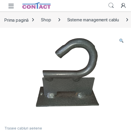
Skip to navigation
Skip to content
Prima pagină
Shop
Sisteme management cablu
Trasee cabluri aeriene