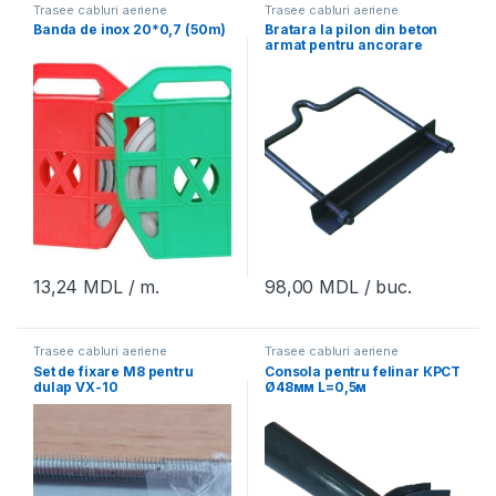
Trasee cabluri aeriene
Trasee cabluri aeriene
Banda de inox 20*0,7 (50m)
Bratara la pilon din beton
armat pentru ancorare
13,24
MDL
/ m.
98,00
MDL
/ buc.
Trasee cabluri aeriene
Trasee cabluri aeriene
Set de fixare M8 pentru
Consola pentru felinar КРСТ
dulap VX-10
Ø48мм L=0,5м