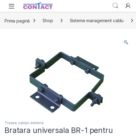
Skip to navigation
Skip to content
Prima pagină
Shop
Sisteme management cablu
Trasee cabluri aeriene
Bratara universala BR-1 pentru