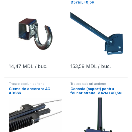
Ø57м L=0,5м
14,47
MDL
/ buc.
153,59
MDL
/ buc.
Trasee cabluri aeriene
Trasee cabluri aeriene
Clema de ancorare AC
Consola (suport) pentru
ADSS6
felinar stradal Ø42м L=0,5м