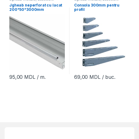
Jgheab neperforat cu lacat
Consola 300mm pentru
200*50*3000mm
profil
95,00
MDL
/ m.
69,00
MDL
/ buc.