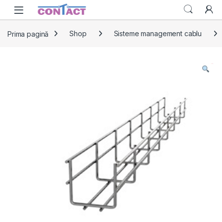
Skip to navigation
Skip to content
Prima pagină
Shop
Sisteme management cablu