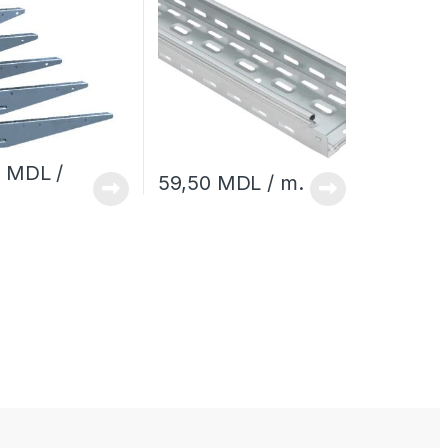
0
MDL
/
59,50
MDL
/ m.