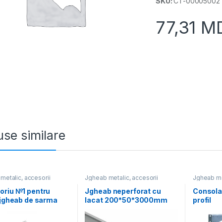
SKU:
CT-00005002
77,31
M
se similare
metalic, accesorii
Jgheab metalic, accesorii
Jgheab met
oriu №1 pentru
Jgheab neperforat cu
Consola
 jgheab de sarma
lacat 200*50*3000mm
profil