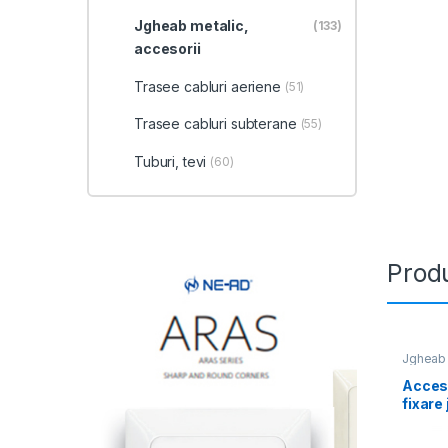
Jgheab metalic,
(133)
accesorii
Trasee cabluri aeriene
(51)
Trasee cabluri subterane
(55)
Tuburi, tevi
(60)
Produ
Jgheab 
Acces
fixare