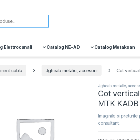
or:
g Elettrocanali
Catalog NE-AD
Catalog Metaksan
ment cablu
Jgheab metalic, accesorii
Cot vertic
Jgheab metalic, acceso
Cot vertica
MTK KADB 
Imaginile si preturile 
consultant.