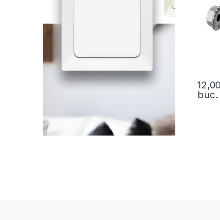
12,0
buc.