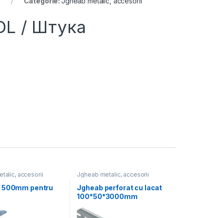
Categorie:
Jgheab metalic, accesorii
DL
/ Штука
alic, accesorii
Jgheab metalic, accesorii
 500mm pentru
Jgheab perforat cu lacat
100*50*3000mm