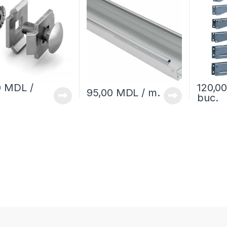
0
MDL
/
120,0
95,00
MDL
/ m.
buc.