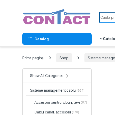
Skip to navigation
Skip to content
Search f
Catalo
Catalog
Prima pagină
Shop
Sisteme manage
Show All Categories
Sisteme management cablu
(564)
Accesorii pentru tuburi, tevi
(87)
Cablu canal, accesorii
(178)