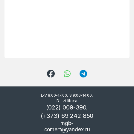
L-V 8:00-17:00, S 9:00-14:00,
D - zi libera
(022) 009-390,
(+373) 69 242 850
mgb-
comert@yandex.ru