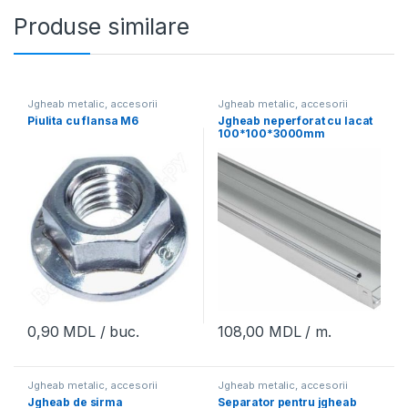
Produse similare
Jgheab metalic, accesorii
Jgheab metalic, accesorii
Piulita cu flansa M6
Jgheab neperforat cu lacat
100*100*3000mm
0,90
MDL
/ buc.
108,00
MDL
/ m.
Jgheab metalic, accesorii
Jgheab metalic, accesorii
Jgheab de sirma
Separator pentru jgheab