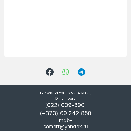
L-V 8:00-17:00, S 9:00-14:00,
D - zi libera
(022) 009-390,
(+373) 69 242 850
mgb-
comert@yandex.ru