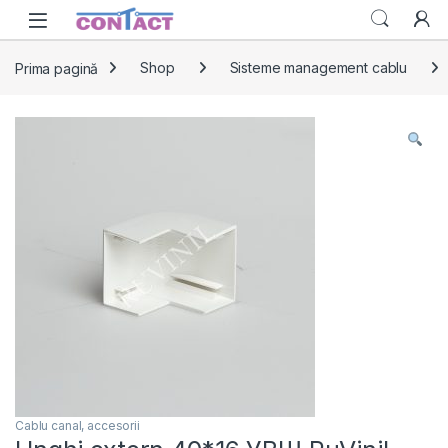
Skip to navigation
Skip to content
Prima pagină
Shop
Sisteme management cablu
Cablu canal, accesorii