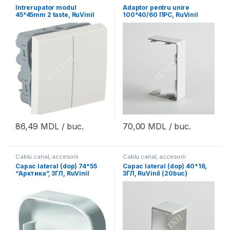
Intrerupator modul
Adaptor pentru unire
45*45mm 2 taste, RuVinil
100*40/60 ПРС, RuVinil
(4buc)
86,49
MDL
/ buc.
70,00
MDL
/ buc.
Cablu canal, accesorii
Cablu canal, accesorii
Capac lateral (dop) 74*55
Capac lateral (dop) 40*16,
“Арктика”, ЗГЛ, RuVinil
ЗГЛ, RuVinil (20buc)
(16buc)