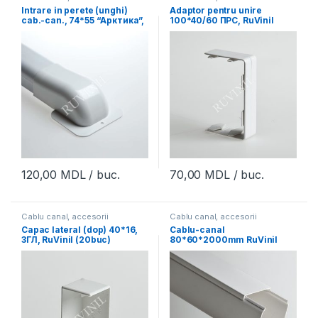
Intrare in perete (unghi)
Adaptor pentru unire
cab.-can., 74*55 “Арктика”,
100*40/60 ПРС, RuVinil
ВВС, RuVinil
(4buc)
120,00
MDL
/ buc.
70,00
MDL
/ buc.
Cablu canal, accesorii
Cablu canal, accesorii
Capac lateral (dop) 40*16,
Cablu-canal
ЗГЛ, RuVinil (20buc)
80*60*2000mm RuVinil
(24m)