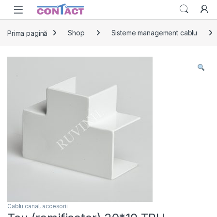
Skip to navigation
Skip to content
Prima pagină
Shop
Sisteme management cablu
Cablu canal, accesorii