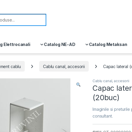
or:
g Elettrocanali
Catalog NE-AD
Catalog Metaksan
ment cablu
Cablu canal, accesorii
Capac lateral (
Cablu canal, accesorii
Capac later
(20buc)
Imaginile si preturile 
consultant.