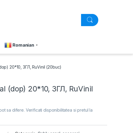
Romanian
▼
dop) 20*10, ЗГЛ, RuVinil (20buc)
al (dop) 20*10, ЗГЛ, RuVinil
pot sa difere. Verificati disponibilitatea si pretul la