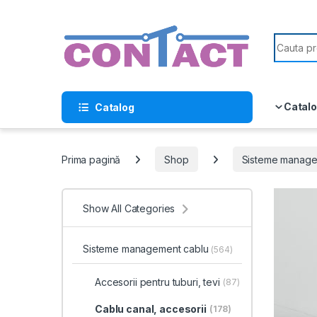
Skip to navigation
Skip to content
Search f
Catalo
Catalog
Prima pagină
Shop
Sisteme manage
Show All Categories
Sisteme management cablu
(564)
Accesorii pentru tuburi, tevi
(87)
Cablu canal, accesorii
(178)