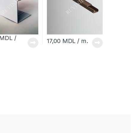
MDL
/
17,00
MDL
/ m.