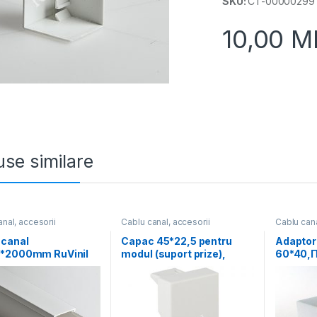
SKU:
CT-00000299
10,00
M
se similare
nal, accesorii
Cablu canal, accesorii
Cablu cana
-canal
Capac 45*22,5 pentru
Adaptor
*2000mm RuVinil
modul (suport prize),
60*40,П
RuVinil (20buc)
(10buc)