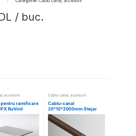
Categorie:
Cablu canal, accesorii
DL
/ buc.
l, accesorii
Cablu canal, accesorii
 pentru ramificare
Cablu-canal
РХ RuVinil
20*10*2000mm Stejar
inchis RuVinil (150m)