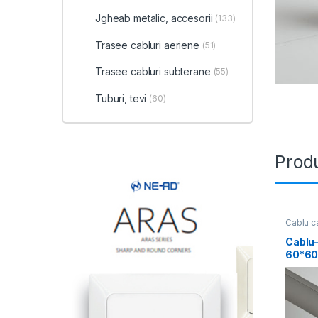
Jgheab metalic, accesorii
(133)
Trasee cabluri aeriene
(51)
Trasee cabluri subterane
(55)
Tuburi, tevi
(60)
Produ
Cablu ca
Cablu
60*60
(32m)