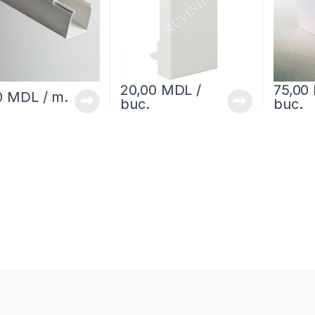
20,00
MDL
/
75,00
0
MDL
/ m.
buc.
buc.