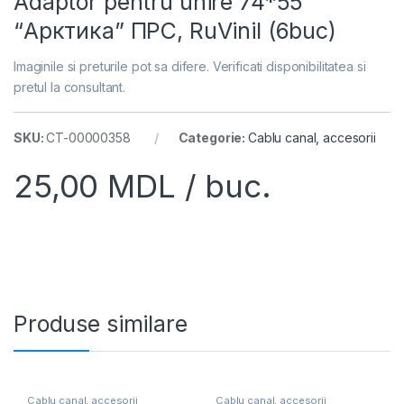
Adaptor pentru unire 74*55
“Арктика” ПРС, RuVinil (6buc)
Imaginile si preturile pot sa difere. Verificati disponibilitatea si
pretul la consultant.
SKU:
CT-00000358
Categorie:
Cablu canal, accesorii
25,00
MDL
/ buc.
Produse similare
Cablu canal, accesorii
Cablu canal, accesorii