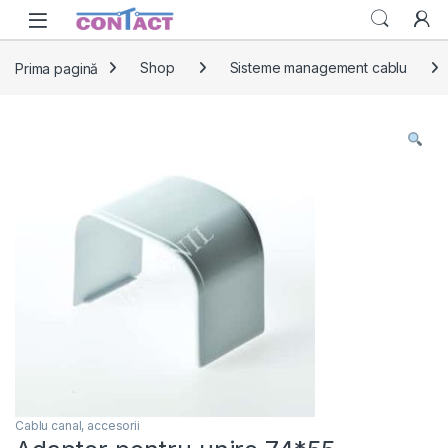
Skip to navigation
Skip to content
Prima pagină
Shop
Sisteme management cablu
Cablu canal, accesorii