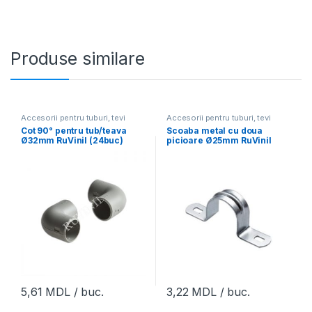
Produse similare
Accesorii pentru tuburi, tevi
Accesorii pentru tuburi, tevi
Cot 90° pentru tub/teava
Scoaba metal cu doua
Ø32mm RuVinil (24buc)
picioare Ø25mm RuVinil
(25buc)
5,61
MDL
/ buc.
3,22
MDL
/ buc.