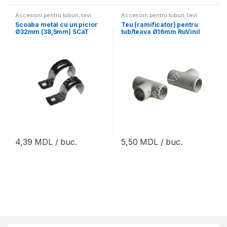
Accesorii pentru tuburi, tevi
Accesorii pentru tuburi, tevi
Scoaba metal cu un picior
Teu (ramificator) pentru
Ø32mm (38,5mm) SCaT
tub/teava Ø16mm RuVinil
(30buc)
4,39
MDL
/ buc.
5,50
MDL
/ buc.