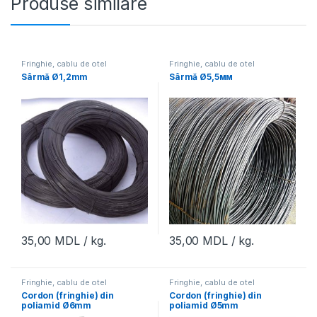
Produse similare
Fringhie, cablu de otel
Fringhie, cablu de otel
Sârmă Ø1,2mm
Sârmă Ø5,5мм
35,00
MDL
/ kg.
35,00
MDL
/ kg.
Fringhie, cablu de otel
Fringhie, cablu de otel
Cordon (fringhie) din
Cordon (fringhie) din
poliamid Ø6mm
poliamid Ø5mm