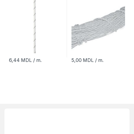
6,44
MDL
/ m.
5,00
MDL
/ m.