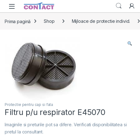
Skip to navigation
Skip to content
Prima pagină
Shop
Mijloace de protectie individ.
Protectie pentru cap si fata
Filtru p/u respirator E45070
Imaginile si preturile pot sa difere. Verificati disponibilitatea si
pretul la consultant.