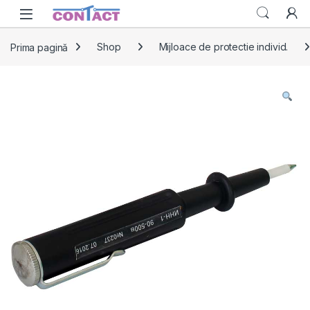
Skip to navigation
Skip to content
Prima pagină
Shop
Mijloace de protectie individ.