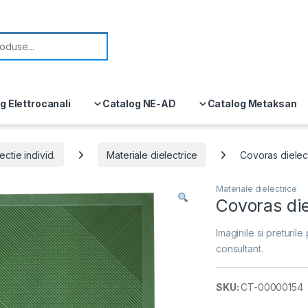
or:
g Elettrocanali
Catalog NE-AD
Catalog Metaksan
ctie individ.
Materiale dielectrice
Covoras diele
Materiale dielectrice
Covoras di
Imaginile si preturile 
consultant.
SKU:
CT-00000154