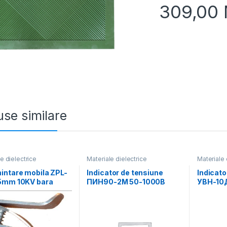
309,00
se similare
e dielectrice
Materiale dielectrice
Materiale 
intare mobila ZPL-
Indicator de tensiune
Indicato
5mm 10KV bara
ПИН90-2М 50-1000В
УВН-10