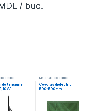
MDL
/ buc.
dielectrice
Materiale dielectrice
r de tensiune
Covoras dielectric
Д 10kV
500*500mm