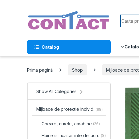
Skip to navigation
Skip to content
Search f
Catalo
Catalog
Prima pagină
Shop
Mijloace de prote
Show All Categories
Mijloace de protectie individ.
(98)
Gheare, curele, carabine
(26)
Haine si incaltaminte de lucru
(8)