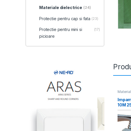
Materiale dielectrice
(24)
Protectie pentru cap si fata
(23)
Protectie pentru mini si
(17)
picioare
Produ
Material
Impam
10M 2