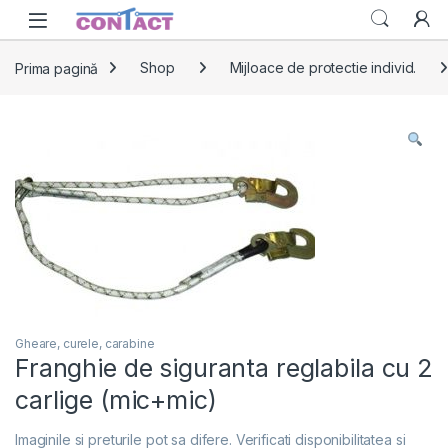
Skip to navigation
Skip to content
Prima pagină
Shop
Mijloace de protectie individ.
Gheare, curele, carabine
Franghie de siguranta reglabila cu 2
carlige (mic+mic)
Imaginile si preturile pot sa difere. Verificati disponibilitatea si