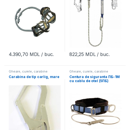
4.390,70
MDL
/ buc.
822,25
MDL
/ buc.
Gheare, curele, carabine
Gheare, curele, carabine
Carabina de tip carlig, mare
Centura de siguranta ПБ-1М
cu cablu de otel (5ПБ)