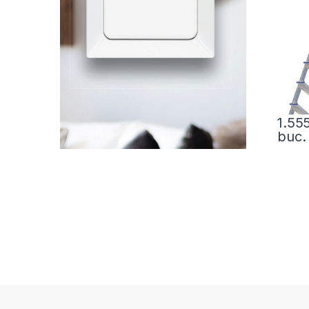
1.55
buc.