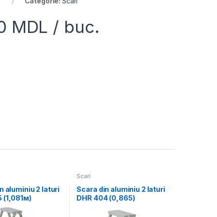
Categorie:
Scari
00
MDL
/ buc.
Scari
n aluminiu 2 laturi
Scara din aluminiu 2 laturi
 (1,081м)
DHR 404 (0,865)