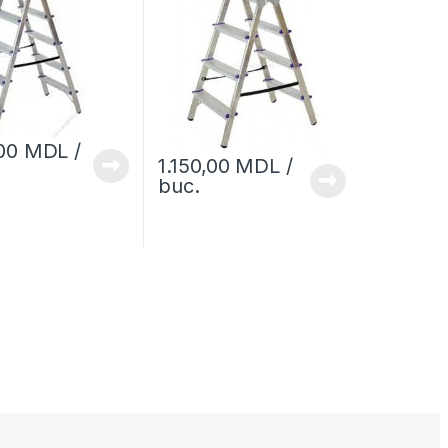
,00
MDL
/
1.150,00
MDL
/
buc.