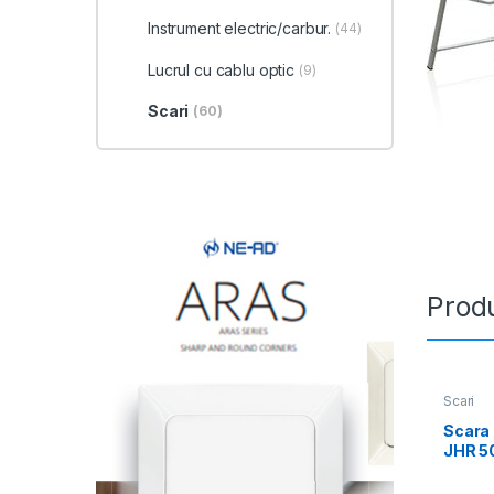
Instrument electric/carbur.
(44)
Lucrul cu cablu optic
(9)
Scari
(60)
Produ
Scari
Scara 
JHR 50