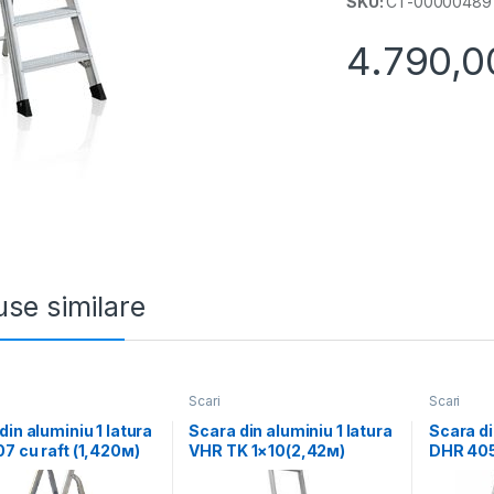
SKU:
CT-00000489
4.790,
se similare
Scari
Scari
din aluminiu 1 latura
Scara din aluminiu 1 latura
Scara di
7 cu raft (1,420м)
VHR TK 1×10(2,42м)
DHR 405