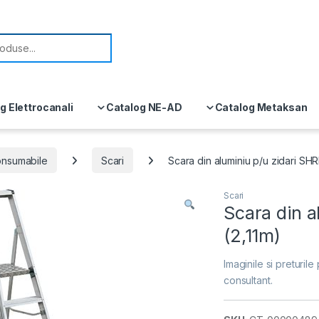
or:
g Elettrocanali
Catalog NE-AD
Catalog Metaksan
consumabile
Scari
Scara din aluminiu p/u zidari SHR
Scari
Scara din a
(2,11m)
Imaginile si preturile 
consultant.