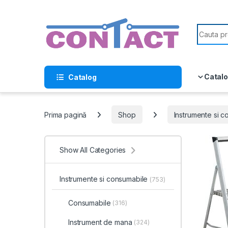
Skip to navigation
Skip to content
Search f
Catalo
Catalog
Prima pagină
Shop
Instrumente si 
Show All Categories
Instrumente si consumabile
(753)
Consumabile
(316)
Instrument de mana
(324)