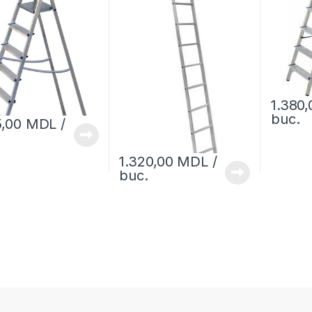
1.380
buc.
5,00
MDL
/
1.320,00
MDL
/
buc.