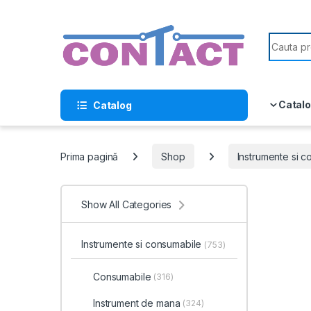
Skip to navigation
Skip to content
Search f
Catalo
Catalog
Prima pagină
Shop
Instrumente si 
Show All Categories
Instrumente si consumabile
(753)
Consumabile
(316)
Instrument de mana
(324)