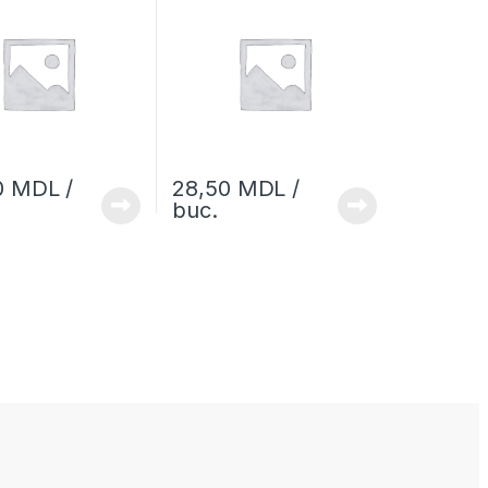
0
MDL
/
28,50
MDL
/
buc.