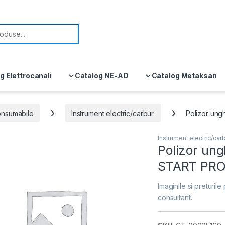
or:
g Elettrocanali
Catalog NE-AD
Catalog Metaksan
consumabile
Instrument electric/carbur.
Polizor ung
Instrument electric/carb
Polizor un
START PR
Imaginile si preturile 
consultant.