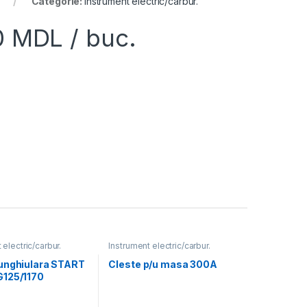
Categorie:
Instrument electric/carbur.
0
MDL
/ buc.
 electric/carbur.
Instrument electric/carbur.
unghiulara START
Cleste p/u masa 300A
125/1170