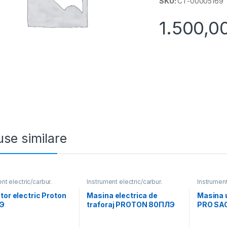
SKU:
CT-00005169
1.500,0
se similare
nt electric/carbur.
Instrument electric/carbur.
Instrument
tor electric Proton
Masina electrica de
Masina 
Э
traforaj PROTON 80ПЛЭ
PRO SAG