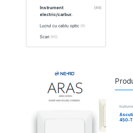
Instrument
(44)
electric/carbur.
Lucrul cu cablu optic
(9)
Scari
(60)
Produ
Instrume
Ascuti
450-Т