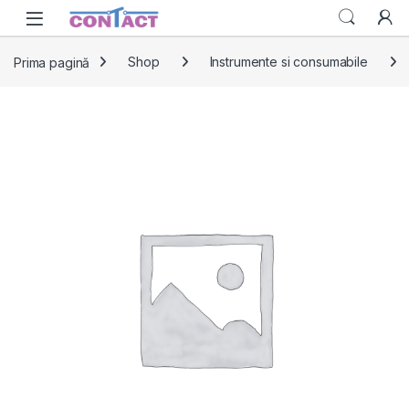
Skip to navigation
Skip to content
Prima pagină
Shop
Instrumente si consumabile