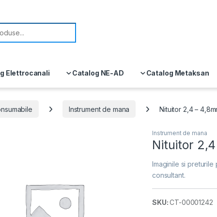
or:
g Elettrocanali
Catalog NE-AD
Catalog Metaksan
consumabile
Instrument de mana
Nituitor 2,4 – 4,8
Instrument de mana
Nituitor 2,
Imaginile si preturile 
consultant.
SKU:
CT-00001242