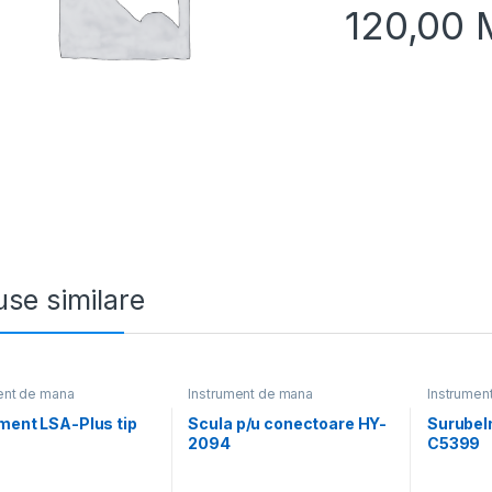
120,00
se similare
ent de mana
Instrument de mana
Instrumen
ment LSA-Plus tip
Scula p/u conectoare HY-
Surubeln
2094
C5399