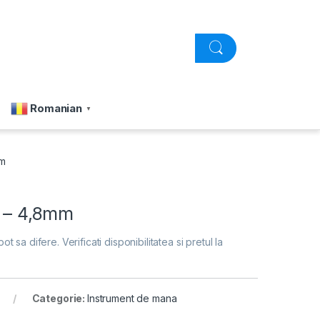
Romanian
▼
mm
4 – 4,8mm
pot sa difere. Verificati disponibilitatea si pretul la
Categorie:
Instrument de mana