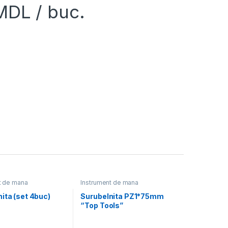
MDL
/ buc.
t de mana
Instrument de mana
ita (set 4buc)
Surubelnita PZ1*75mm
“Top Tools”