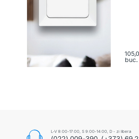
105,
buc.
L-V 8:00-17:00, S 9:00-14:00, D - zi libera
(022) 009-390, (+373) 69 