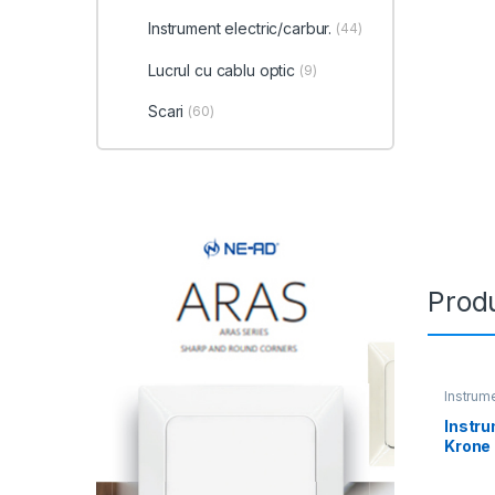
Instrument electric/carbur.
(44)
Lucrul cu cablu optic
(9)
Scari
(60)
Produ
Instrum
Instru
Krone