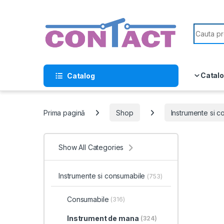
Skip to navigation
Skip to content
Search f
Catalo
Catalog
Prima pagină
Shop
Instrumente si 
Show All Categories
Instrumente si consumabile
(753)
Consumabile
(316)
Instrument de mana
(324)