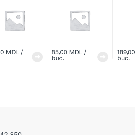
00
MDL
/
85,00
MDL
/
189,0
buc.
buc.
242 850