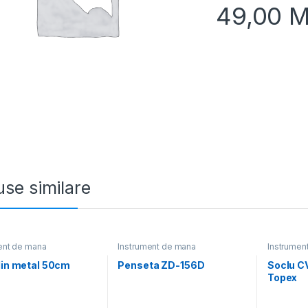
49,00
M
se similare
ent de mana
Instrument de mana
Instrumen
din metal 50cm
Penseta ZD-156D
Soclu C
Topex