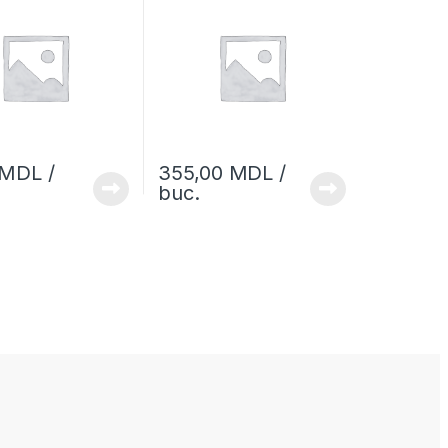
MDL
/
355,00
MDL
/
buc.