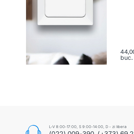
44,
buc.
L-V 8:00-17:00, S 9:00-14:00, D - zi libera
(022) 009-390, (+373) 69 