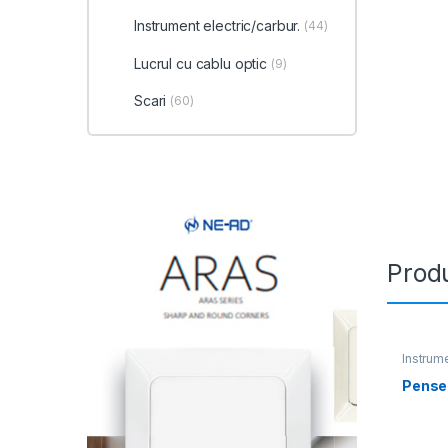
Instrument electric/carbur.
(44)
Lucrul cu cablu optic
(9)
Scari
(60)
Produ
Instrum
Pense