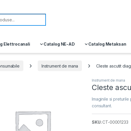
or:
g Elettrocanali
Catalog NE-AD
Catalog Metaksan
consumabile
Instrument de mana
Cleste ascutit di
Instrument de mana
Cleste asc
Imaginile si preturile 
consultant.
SKU:
CT-00001233