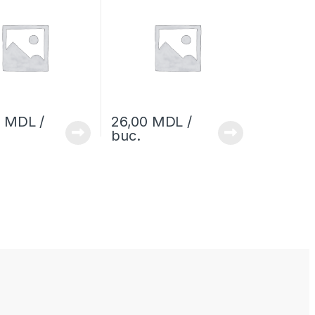
0
MDL
/
26,00
MDL
/
buc.