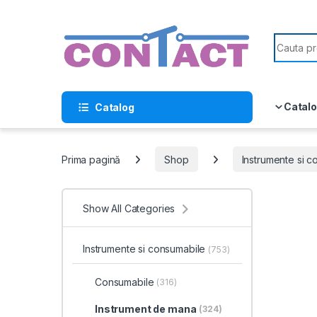
Skip to navigation
Skip to content
Search f
Catalo
Catalog
Prima pagină
Shop
Instrumente si 
Show All Categories
Instrumente si consumabile
(753)
Consumabile
(316)
Instrument de mana
(324)