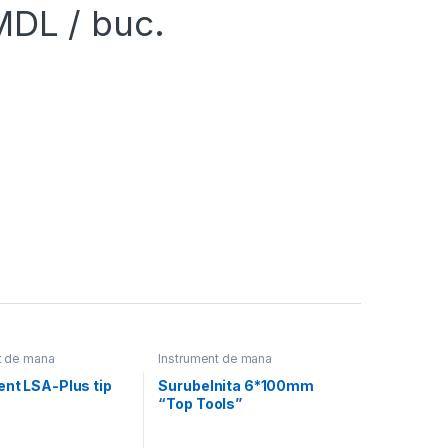
MDL
/ buc.
t de mana
Instrument de mana
ent LSA-Plus tip
Surubelnita 6*100mm
“Top Tools”