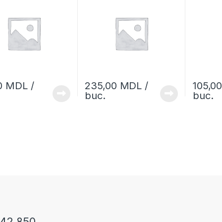
0
MDL
/
235,00
MDL
/
105,0
buc.
buc.
242 850